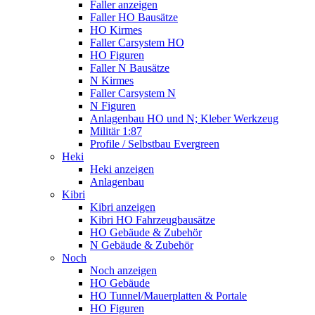
Faller anzeigen
Faller HO Bausätze
HO Kirmes
Faller Carsystem HO
HO Figuren
Faller N Bausätze
N Kirmes
Faller Carsystem N
N Figuren
Anlagenbau HO und N; Kleber Werkzeug
Militär 1:87
Profile / Selbstbau Evergreen
Heki
Heki anzeigen
Anlagenbau
Kibri
Kibri anzeigen
Kibri HO Fahrzeugbausätze
HO Gebäude & Zubehör
N Gebäude & Zubehör
Noch
Noch anzeigen
HO Gebäude
HO Tunnel/Mauerplatten & Portale
HO Figuren