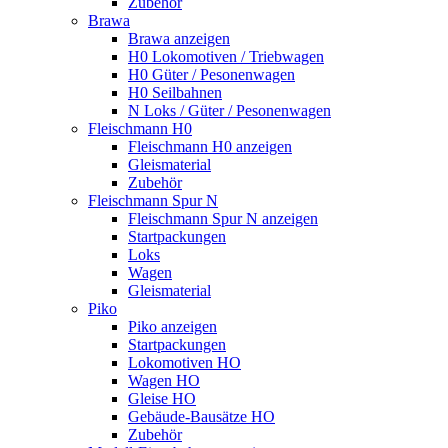
Zubehör
Brawa
Brawa anzeigen
H0 Lokomotiven / Triebwagen
H0 Güter / Pesonenwagen
H0 Seilbahnen
N Loks / Güter / Pesonenwagen
Fleischmann H0
Fleischmann H0 anzeigen
Gleismaterial
Zubehör
Fleischmann Spur N
Fleischmann Spur N anzeigen
Startpackungen
Loks
Wagen
Gleismaterial
Piko
Piko anzeigen
Startpackungen
Lokomotiven HO
Wagen HO
Gleise HO
Gebäude-Bausätze HO
Zubehör