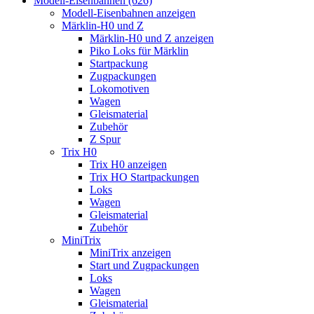
Modell-Eisenbahnen (626)
Modell-Eisenbahnen anzeigen
Märklin-H0 und Z
Märklin-H0 und Z anzeigen
Piko Loks für Märklin
Startpackung
Zugpackungen
Lokomotiven
Wagen
Gleismaterial
Zubehör
Z Spur
Trix H0
Trix H0 anzeigen
Trix HO Startpackungen
Loks
Wagen
Gleismaterial
Zubehör
MiniTrix
MiniTrix anzeigen
Start und Zugpackungen
Loks
Wagen
Gleismaterial