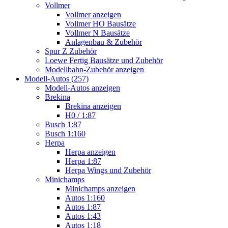
Vollmer
Vollmer anzeigen
Vollmer HO Bausätze
Vollmer N Bausätze
Anlagenbau & Zubehör
Spur Z Zubehör
Loewe Fertig Bausätze und Zubehör
Modellbahn-Zubehör anzeigen
Modell-Autos (257)
Modell-Autos anzeigen
Brekina
Brekina anzeigen
H0 / 1:87
Busch 1:87
Busch 1:160
Herpa
Herpa anzeigen
Herpa 1:87
Herpa Wings und Zubehör
Minichamps
Minichamps anzeigen
Autos 1:160
Autos 1:87
Autos 1:43
Autos 1:18