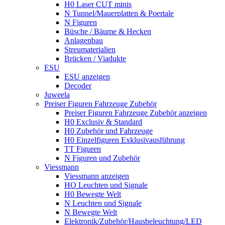
H0 Laser CUT minis
N Tunnel/Mauerplatten & Poertale
N Figuren
Büsche / Bäume & Hecken
Anlagenbau
Streumaterialien
Brücken / Viadukte
ESU
ESU anzeigen
Decoder
Juweela
Preiser Figuren Fahrzeuge Zubehör
Preiser Figuren Fahrzeuge Zubehör anzeigen
H0 Exclusiv & Standard
H0 Zubehör und Fahrzeuge
H0 Einzelfiguren Exklusivausführung
TT Figuren
N Figuren und Zubehör
Viessmann
Viessmann anzeigen
HO Leuchten und Signale
H0 Bewegte Welt
N Leuchten und Signale
N Bewegte Welt
Elektronik/Zubehör/Hausbeleuchtung/LED