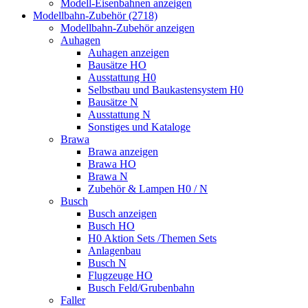
Modell-Eisenbahnen anzeigen
Modellbahn-Zubehör (2718)
Modellbahn-Zubehör anzeigen
Auhagen
Auhagen anzeigen
Bausätze HO
Ausstattung H0
Selbstbau und Baukastensystem H0
Bausätze N
Ausstattung N
Sonstiges und Kataloge
Brawa
Brawa anzeigen
Brawa HO
Brawa N
Zubehör & Lampen H0 / N
Busch
Busch anzeigen
Busch HO
H0 Aktion Sets /Themen Sets
Anlagenbau
Busch N
Flugzeuge HO
Busch Feld/Grubenbahn
Faller