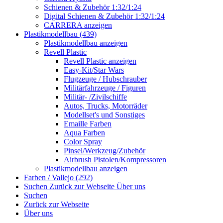
Schienen & Zubehör 1:32/1:24
Digital Schienen & Zubehör 1:32/1:24
CARRERA anzeigen
Plastikmodellbau (439)
Plastikmodellbau anzeigen
Revell Plastic
Revell Plastic anzeigen
Easy-Kit/Star Wars
Flugzeuge / Hubschrauber
Militärfahrzeuge / Figuren
Militär- /Zivilschiffe
Autos, Trucks, Motorräder
Modellset's und Sonstiges
Emaille Farben
Aqua Farben
Color Spray
Pinsel/Werkzeug/Zubehör
Airbrush Pistolen/Kompressoren
Plastikmodellbau anzeigen
Farben / Vallejo (292)
Suchen
Zurück zur Webseite
Über uns
Suchen
Zurück zur Webseite
Über uns