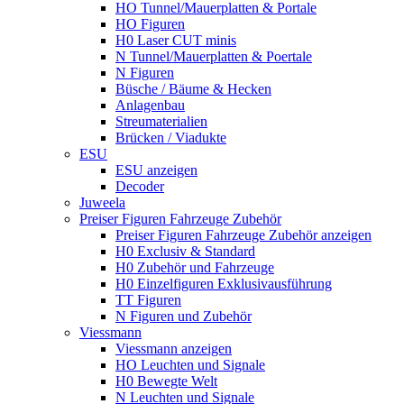
HO Tunnel/Mauerplatten & Portale
HO Figuren
H0 Laser CUT minis
N Tunnel/Mauerplatten & Poertale
N Figuren
Büsche / Bäume & Hecken
Anlagenbau
Streumaterialien
Brücken / Viadukte
ESU
ESU anzeigen
Decoder
Juweela
Preiser Figuren Fahrzeuge Zubehör
Preiser Figuren Fahrzeuge Zubehör anzeigen
H0 Exclusiv & Standard
H0 Zubehör und Fahrzeuge
H0 Einzelfiguren Exklusivausführung
TT Figuren
N Figuren und Zubehör
Viessmann
Viessmann anzeigen
HO Leuchten und Signale
H0 Bewegte Welt
N Leuchten und Signale