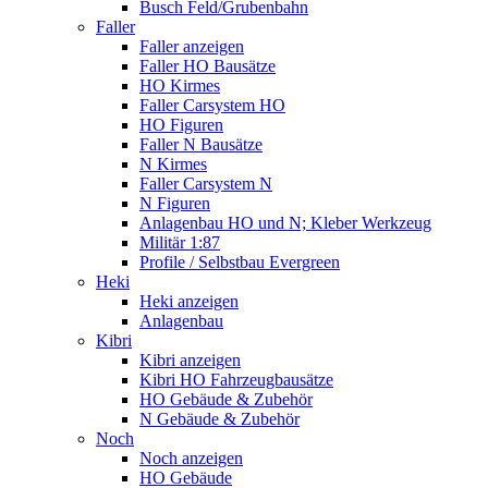
Busch Feld/Grubenbahn
Faller
Faller anzeigen
Faller HO Bausätze
HO Kirmes
Faller Carsystem HO
HO Figuren
Faller N Bausätze
N Kirmes
Faller Carsystem N
N Figuren
Anlagenbau HO und N; Kleber Werkzeug
Militär 1:87
Profile / Selbstbau Evergreen
Heki
Heki anzeigen
Anlagenbau
Kibri
Kibri anzeigen
Kibri HO Fahrzeugbausätze
HO Gebäude & Zubehör
N Gebäude & Zubehör
Noch
Noch anzeigen
HO Gebäude