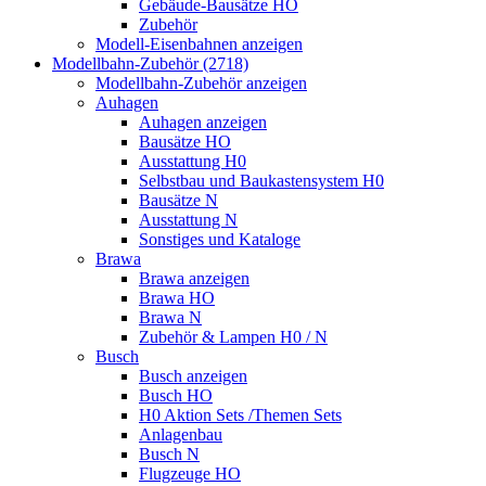
Gebäude-Bausätze HO
Zubehör
Modell-Eisenbahnen anzeigen
Modellbahn-Zubehör (2718)
Modellbahn-Zubehör anzeigen
Auhagen
Auhagen anzeigen
Bausätze HO
Ausstattung H0
Selbstbau und Baukastensystem H0
Bausätze N
Ausstattung N
Sonstiges und Kataloge
Brawa
Brawa anzeigen
Brawa HO
Brawa N
Zubehör & Lampen H0 / N
Busch
Busch anzeigen
Busch HO
H0 Aktion Sets /Themen Sets
Anlagenbau
Busch N
Flugzeuge HO