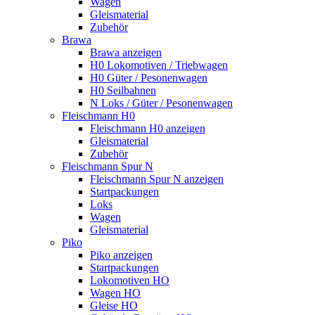
Wagen
Gleismaterial
Zubehör
Brawa
Brawa anzeigen
H0 Lokomotiven / Triebwagen
H0 Güter / Pesonenwagen
H0 Seilbahnen
N Loks / Güter / Pesonenwagen
Fleischmann H0
Fleischmann H0 anzeigen
Gleismaterial
Zubehör
Fleischmann Spur N
Fleischmann Spur N anzeigen
Startpackungen
Loks
Wagen
Gleismaterial
Piko
Piko anzeigen
Startpackungen
Lokomotiven HO
Wagen HO
Gleise HO