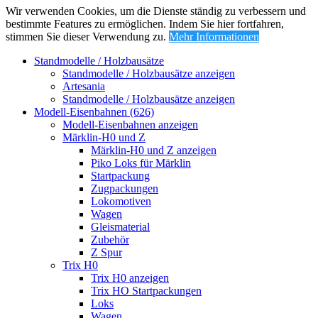
Wir verwenden Cookies, um die Dienste ständig zu verbessern und
bestimmte Features zu ermöglichen. Indem Sie hier fortfahren,
stimmen Sie dieser Verwendung zu.
Mehr Informationen
Standmodelle / Holzbausätze
Standmodelle / Holzbausätze anzeigen
Artesania
Standmodelle / Holzbausätze anzeigen
Modell-Eisenbahnen (626)
Modell-Eisenbahnen anzeigen
Märklin-H0 und Z
Märklin-H0 und Z anzeigen
Piko Loks für Märklin
Startpackung
Zugpackungen
Lokomotiven
Wagen
Gleismaterial
Zubehör
Z Spur
Trix H0
Trix H0 anzeigen
Trix HO Startpackungen
Loks
Wagen