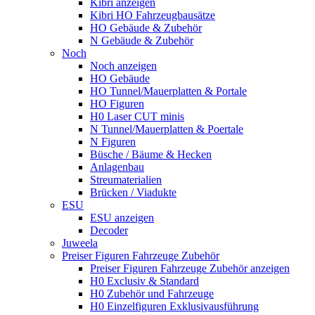
Kibri anzeigen
Kibri HO Fahrzeugbausätze
HO Gebäude & Zubehör
N Gebäude & Zubehör
Noch
Noch anzeigen
HO Gebäude
HO Tunnel/Mauerplatten & Portale
HO Figuren
H0 Laser CUT minis
N Tunnel/Mauerplatten & Poertale
N Figuren
Büsche / Bäume & Hecken
Anlagenbau
Streumaterialien
Brücken / Viadukte
ESU
ESU anzeigen
Decoder
Juweela
Preiser Figuren Fahrzeuge Zubehör
Preiser Figuren Fahrzeuge Zubehör anzeigen
H0 Exclusiv & Standard
H0 Zubehör und Fahrzeuge
H0 Einzelfiguren Exklusivausführung