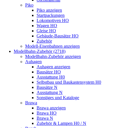
Piko
Piko anzeigen
Startpackungen
Lokomotiven HO
Wagen HO
Gleise HO
Gebäude-Bausätze HO
Zubehör
Modell-Eisenbahnen anzeigen
Modellbahn-Zubehör (2718)
Modellbahn-Zubehör anzeigen
Auhagen
Auhagen anzeigen
Bausätze HO
Ausstattung H0
Selbstbau und Baukastensystem H0
Bausätze N
Ausstattung N
Sonstiges und Kataloge
Brawa
Brawa anzeigen
Brawa HO
Brawa N
Zubehör & Lampen H0 / N