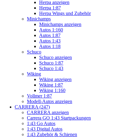
Herpa anzeigen
Herpa 1:87
Herpa Wings und Zubehör
Minichamps
Minichamps anzeigen
Autos 1:160
Autos 1:87
Autos 1:43
Autos 1:18
Schuco
Schuco anzeigen
Schuco 1:87
Schuco 1:43
Wiking
Wiking anzeigen
Wiking 1:87
Wiking 1:160
Vollmer 1:87
Modell-Autos anzeigen
CARRERA (247)
CARRERA anzeigen
Carrera GO 1:43 Startpackungen
1:43 Go Autos
1:43 Digital Autos
1:43 Zubehör & Schienen