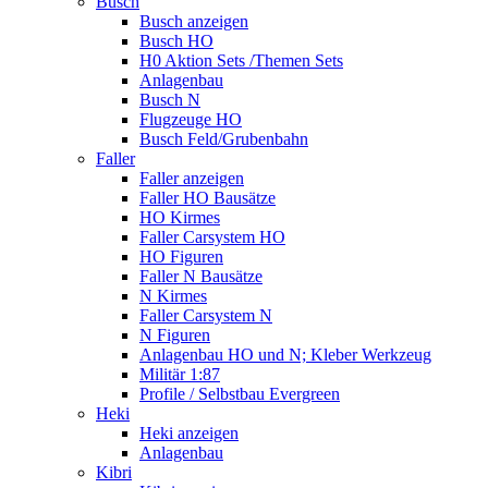
Busch
Busch anzeigen
Busch HO
H0 Aktion Sets /Themen Sets
Anlagenbau
Busch N
Flugzeuge HO
Busch Feld/Grubenbahn
Faller
Faller anzeigen
Faller HO Bausätze
HO Kirmes
Faller Carsystem HO
HO Figuren
Faller N Bausätze
N Kirmes
Faller Carsystem N
N Figuren
Anlagenbau HO und N; Kleber Werkzeug
Militär 1:87
Profile / Selbstbau Evergreen
Heki
Heki anzeigen
Anlagenbau
Kibri