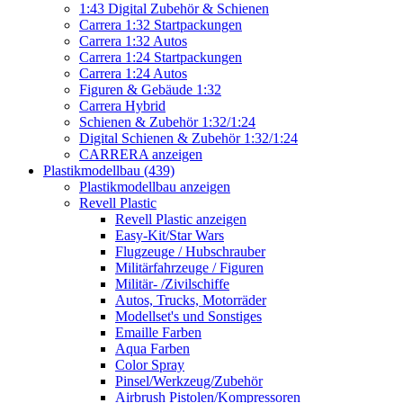
1:43 Digital Zubehör & Schienen
Carrera 1:32 Startpackungen
Carrera 1:32 Autos
Carrera 1:24 Startpackungen
Carrera 1:24 Autos
Figuren & Gebäude 1:32
Carrera Hybrid
Schienen & Zubehör 1:32/1:24
Digital Schienen & Zubehör 1:32/1:24
CARRERA anzeigen
Plastikmodellbau (439)
Plastikmodellbau anzeigen
Revell Plastic
Revell Plastic anzeigen
Easy-Kit/Star Wars
Flugzeuge / Hubschrauber
Militärfahrzeuge / Figuren
Militär- /Zivilschiffe
Autos, Trucks, Motorräder
Modellset's und Sonstiges
Emaille Farben
Aqua Farben
Color Spray
Pinsel/Werkzeug/Zubehör
Airbrush Pistolen/Kompressoren