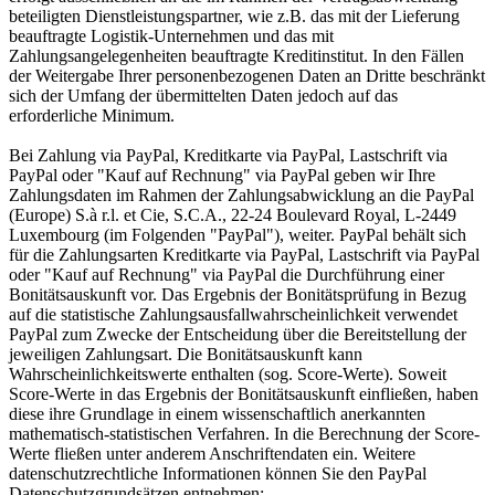
beteiligten Dienstleistungspartner, wie z.B. das mit der Lieferung
beauftragte Logistik-Unternehmen und das mit
Zahlungsangelegenheiten beauftragte Kreditinstitut. In den Fällen
der Weitergabe Ihrer personenbezogenen Daten an Dritte beschränkt
sich der Umfang der übermittelten Daten jedoch auf das
erforderliche Minimum.
Bei Zahlung via PayPal, Kreditkarte via PayPal, Lastschrift via
PayPal oder "Kauf auf Rechnung" via PayPal geben wir Ihre
Zahlungsdaten im Rahmen der Zahlungsabwicklung an die PayPal
(Europe) S.à r.l. et Cie, S.C.A., 22-24 Boulevard Royal, L-2449
Luxembourg (im Folgenden "PayPal"), weiter. PayPal behält sich
für die Zahlungsarten Kreditkarte via PayPal, Lastschrift via PayPal
oder "Kauf auf Rechnung" via PayPal die Durchführung einer
Bonitätsauskunft vor. Das Ergebnis der Bonitätsprüfung in Bezug
auf die statistische Zahlungsausfallwahrscheinlichkeit verwendet
PayPal zum Zwecke der Entscheidung über die Bereitstellung der
jeweiligen Zahlungsart. Die Bonitätsauskunft kann
Wahrscheinlichkeitswerte enthalten (sog. Score-Werte). Soweit
Score-Werte in das Ergebnis der Bonitätsauskunft einfließen, haben
diese ihre Grundlage in einem wissenschaftlich anerkannten
mathematisch-statistischen Verfahren. In die Berechnung der Score-
Werte fließen unter anderem Anschriftendaten ein. Weitere
datenschutzrechtliche Informationen können Sie den PayPal
Datenschutzgrundsätzen entnehmen: