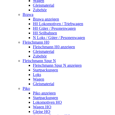
Wagen
Gleismaterial
Zubehör
Brawa
Brawa anzeigen
H0 Lokomotiven / Triebwagen
H0 Güter / Pesonenwagen
H0 Seilbahnen
N Loks / Güter / Pesonenwagen
Fleischmann H0
Fleischmann H0 anzeigen
Gleismaterial
Zubehör
Fleischmann Spur N
Fleischmann Spur N anzeigen
Startpackungen
Loks
Wagen
Gleismaterial
Piko
Piko anzeigen
Startpackungen
Lokomotiven HO
Wagen HO
Gleise HO