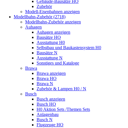
Gebäude-Bausätze HO
Zubehör
Modell-Eisenbahnen anzeigen
Modellbahn-Zubehör (2718)
Modellbahn-Zubehör anzeigen
Auhagen
Auhagen anzeigen
Bausätze HO
Ausstattung H0
Selbstbau und Baukastensystem H0
Bausätze N
Ausstattung N
Sonstiges und Kataloge
Brawa
Brawa anzeigen
Brawa HO
Brawa N
Zubehör & Lampen H0 / N
Busch
Busch anzeigen
Busch HO
H0 Aktion Sets /Themen Sets
Anlagenbau
Busch N
Flugzeuge HO