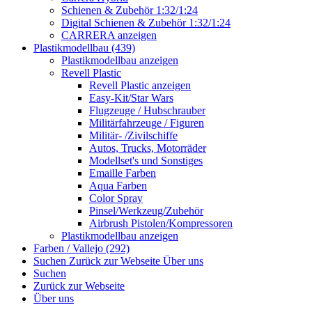
Schienen & Zubehör 1:32/1:24
Digital Schienen & Zubehör 1:32/1:24
CARRERA anzeigen
Plastikmodellbau (439)
Plastikmodellbau anzeigen
Revell Plastic
Revell Plastic anzeigen
Easy-Kit/Star Wars
Flugzeuge / Hubschrauber
Militärfahrzeuge / Figuren
Militär- /Zivilschiffe
Autos, Trucks, Motorräder
Modellset's und Sonstiges
Emaille Farben
Aqua Farben
Color Spray
Pinsel/Werkzeug/Zubehör
Airbrush Pistolen/Kompressoren
Plastikmodellbau anzeigen
Farben / Vallejo (292)
Suchen
Zurück zur Webseite
Über uns
Suchen
Zurück zur Webseite
Über uns