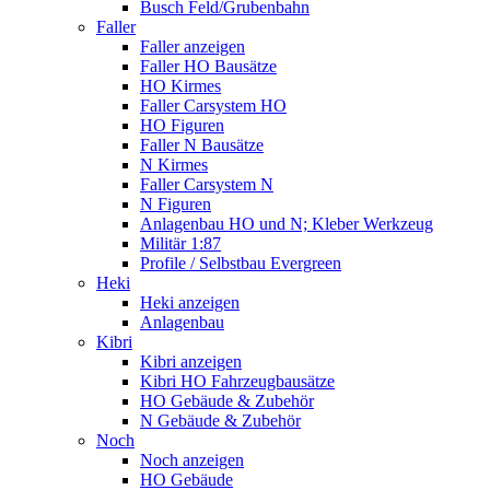
Busch Feld/Grubenbahn
Faller
Faller anzeigen
Faller HO Bausätze
HO Kirmes
Faller Carsystem HO
HO Figuren
Faller N Bausätze
N Kirmes
Faller Carsystem N
N Figuren
Anlagenbau HO und N; Kleber Werkzeug
Militär 1:87
Profile / Selbstbau Evergreen
Heki
Heki anzeigen
Anlagenbau
Kibri
Kibri anzeigen
Kibri HO Fahrzeugbausätze
HO Gebäude & Zubehör
N Gebäude & Zubehör
Noch
Noch anzeigen
HO Gebäude