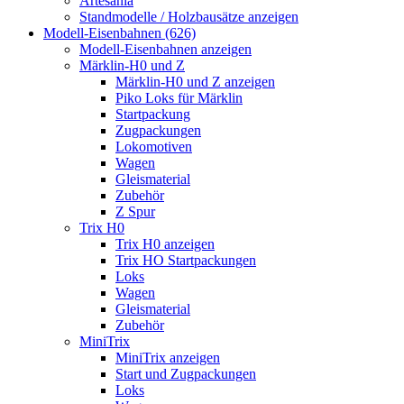
Artesania
Standmodelle / Holzbausätze anzeigen
Modell-Eisenbahnen (626)
Modell-Eisenbahnen anzeigen
Märklin-H0 und Z
Märklin-H0 und Z anzeigen
Piko Loks für Märklin
Startpackung
Zugpackungen
Lokomotiven
Wagen
Gleismaterial
Zubehör
Z Spur
Trix H0
Trix H0 anzeigen
Trix HO Startpackungen
Loks
Wagen
Gleismaterial
Zubehör
MiniTrix
MiniTrix anzeigen
Start und Zugpackungen
Loks