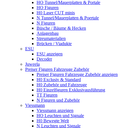
HO Tunnel/Mauerplatten & Portale
HO Figuren
H0 Laser CUT minis
N Tunnel/Mauerplatten & Poertale
N Figuren
Büsche / Bäume & Hecken
Anlagenbau
Streumaterialien
Brücken / Viadukte
ESU
ESU anzeigen
Decoder
Juweela
Preiser Figuren Fahrzeuge Zubehör
Preiser Figuren Fahrzeuge Zubehör anzeigen
H0 Exclusiv & Standard
H0 Zubehör und Fahrzeuge
H0 Einzelfiguren Exklusivausführung
TT Figuren
N Figuren und Zubehör
Viessmann
Viessmann anzeigen
HO Leuchten und Signale
H0 Bewegte Welt
N Leuchten und Signale