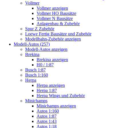
Vollmer
Vollmer anzeigen
Vollmer HO Bausätze
Vollmer N Bausätze
Anlagenbau & Zubehör
Spur Z Zubehör
Loewe Fertig Bausätze und Zubehör
Modellbahn-Zubehör anzeigen
Modell-Autos (257)
Modell-Autos anzeigen
Brekina
Brekina anzeigen
H0 / 1:87
Busch 1:87
Busch 1:160
Herpa
Herpa anzeigen
Herpa 1:87
Herpa Wings und Zubehör
Minichamps
Minichamps anzeigen
Autos 1:160
Autos 1:87
Autos 1:43
Autos 1:18