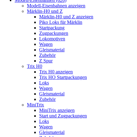
Modell-Eisenbahnen (626)
Modell-Eisenbahnen anzeigen
Märklin-H0 und Z
Märklin-H0 und Z anzeigen
Piko Loks für Märklin
Startpackung
Zugpackungen
Lokomotiven
Wagen
Gleismaterial
Zubehör
Z Spur
Trix H0
Trix H0 anzeigen
Trix HO Startpackungen
Loks
Wagen
Gleismaterial
Zubehör
MiniTrix
MiniTrix anzeigen
Start und Zugpackungen
Loks
Wagen
Gleismaterial