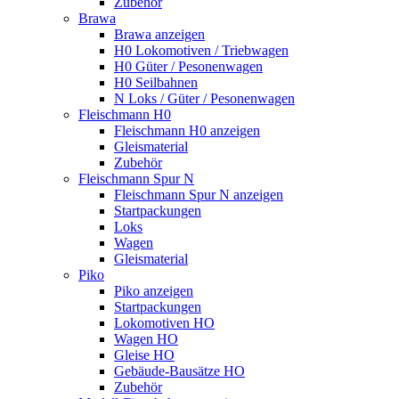
Zubehör
Brawa
Brawa anzeigen
H0 Lokomotiven / Triebwagen
H0 Güter / Pesonenwagen
H0 Seilbahnen
N Loks / Güter / Pesonenwagen
Fleischmann H0
Fleischmann H0 anzeigen
Gleismaterial
Zubehör
Fleischmann Spur N
Fleischmann Spur N anzeigen
Startpackungen
Loks
Wagen
Gleismaterial
Piko
Piko anzeigen
Startpackungen
Lokomotiven HO
Wagen HO
Gleise HO
Gebäude-Bausätze HO
Zubehör