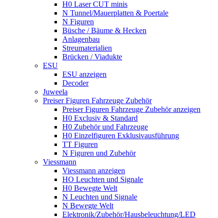
H0 Laser CUT minis
N Tunnel/Mauerplatten & Poertale
N Figuren
Büsche / Bäume & Hecken
Anlagenbau
Streumaterialien
Brücken / Viadukte
ESU
ESU anzeigen
Decoder
Juweela
Preiser Figuren Fahrzeuge Zubehör
Preiser Figuren Fahrzeuge Zubehör anzeigen
H0 Exclusiv & Standard
H0 Zubehör und Fahrzeuge
H0 Einzelfiguren Exklusivausführung
TT Figuren
N Figuren und Zubehör
Viessmann
Viessmann anzeigen
HO Leuchten und Signale
H0 Bewegte Welt
N Leuchten und Signale
N Bewegte Welt
Elektronik/Zubehör/Hausbeleuchtung/LED