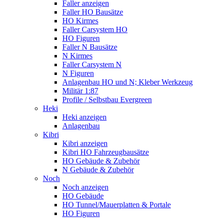
Faller anzeigen
Faller HO Bausätze
HO Kirmes
Faller Carsystem HO
HO Figuren
Faller N Bausätze
N Kirmes
Faller Carsystem N
N Figuren
Anlagenbau HO und N; Kleber Werkzeug
Militär 1:87
Profile / Selbstbau Evergreen
Heki
Heki anzeigen
Anlagenbau
Kibri
Kibri anzeigen
Kibri HO Fahrzeugbausätze
HO Gebäude & Zubehör
N Gebäude & Zubehör
Noch
Noch anzeigen
HO Gebäude
HO Tunnel/Mauerplatten & Portale
HO Figuren