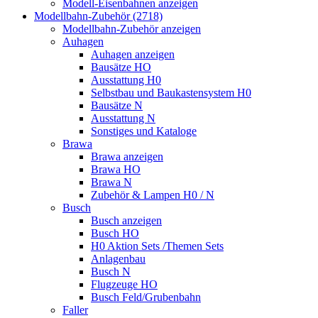
Modell-Eisenbahnen anzeigen
Modellbahn-Zubehör (2718)
Modellbahn-Zubehör anzeigen
Auhagen
Auhagen anzeigen
Bausätze HO
Ausstattung H0
Selbstbau und Baukastensystem H0
Bausätze N
Ausstattung N
Sonstiges und Kataloge
Brawa
Brawa anzeigen
Brawa HO
Brawa N
Zubehör & Lampen H0 / N
Busch
Busch anzeigen
Busch HO
H0 Aktion Sets /Themen Sets
Anlagenbau
Busch N
Flugzeuge HO
Busch Feld/Grubenbahn
Faller