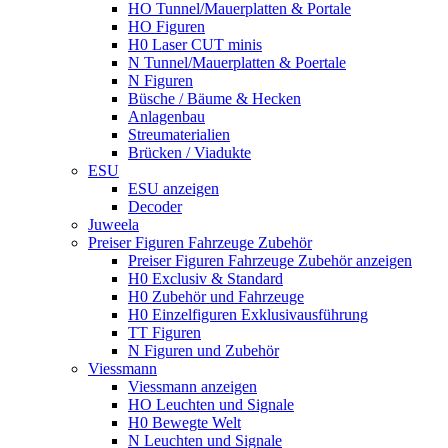
HO Tunnel/Mauerplatten & Portale
HO Figuren
H0 Laser CUT minis
N Tunnel/Mauerplatten & Poertale
N Figuren
Büsche / Bäume & Hecken
Anlagenbau
Streumaterialien
Brücken / Viadukte
ESU
ESU anzeigen
Decoder
Juweela
Preiser Figuren Fahrzeuge Zubehör
Preiser Figuren Fahrzeuge Zubehör anzeigen
H0 Exclusiv & Standard
H0 Zubehör und Fahrzeuge
H0 Einzelfiguren Exklusivausführung
TT Figuren
N Figuren und Zubehör
Viessmann
Viessmann anzeigen
HO Leuchten und Signale
H0 Bewegte Welt
N Leuchten und Signale