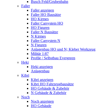
Busch Feld/Grubenbahn
Faller
Faller anzeigen
Faller HO Bausätze
HO Kirmes
Faller Carsystem HO
HO Figuren
Faller N Bausätze
N Kirmes
Faller Carsystem N
N Figuren
Anlagenbau HO und N; Kleber Werkzeug
Militär 1:87
Profile / Selbstbau Evergreen
Heki
Heki anzeigen
Anlagenbau
Kibri
Kibri anzeigen
Kibri HO Fahrzeugbausätze
HO Gebäude & Zubehör
N Gebäude & Zubehör
Noch
Noch anzeigen
HO Gebäude