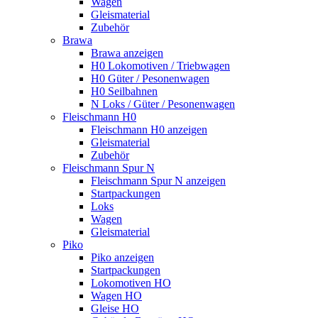
Wagen
Gleismaterial
Zubehör
Brawa
Brawa anzeigen
H0 Lokomotiven / Triebwagen
H0 Güter / Pesonenwagen
H0 Seilbahnen
N Loks / Güter / Pesonenwagen
Fleischmann H0
Fleischmann H0 anzeigen
Gleismaterial
Zubehör
Fleischmann Spur N
Fleischmann Spur N anzeigen
Startpackungen
Loks
Wagen
Gleismaterial
Piko
Piko anzeigen
Startpackungen
Lokomotiven HO
Wagen HO
Gleise HO