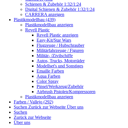
Schienen & Zubehör 1:32/1:24
Digital Schienen & Zubehör 1:32/1:24
CARRERA anzeigen
Plastikmodellbau (439)
Plastikmodellbau anzeigen
Revell Plastic
Revell Plastic anzeigen
Easy-Kit/Star Wars
Flugzeuge / Hubschrauber
Militärfahrzeuge / Figuren
Militär- /Zivilschiffe
Autos, Trucks, Motorräder
Modellset's und Sonstiges
Emaille Farben
Aqua Farben
Color Spray
Pinsel/Werkzeug/Zubehör
Airbrush Pistolen/Kompressoren
Plastikmodellbau anzeigen
Farben / Vallejo (292)
Suchen
Zurück zur Webseite
Über uns
Suchen
Zurück zur Webseite
Über uns