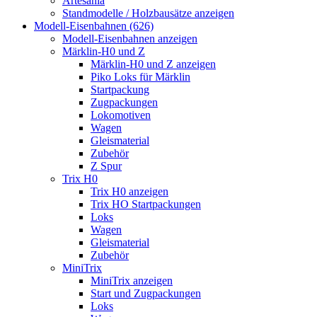
Artesania
Standmodelle / Holzbausätze anzeigen
Modell-Eisenbahnen (626)
Modell-Eisenbahnen anzeigen
Märklin-H0 und Z
Märklin-H0 und Z anzeigen
Piko Loks für Märklin
Startpackung
Zugpackungen
Lokomotiven
Wagen
Gleismaterial
Zubehör
Z Spur
Trix H0
Trix H0 anzeigen
Trix HO Startpackungen
Loks
Wagen
Gleismaterial
Zubehör
MiniTrix
MiniTrix anzeigen
Start und Zugpackungen
Loks