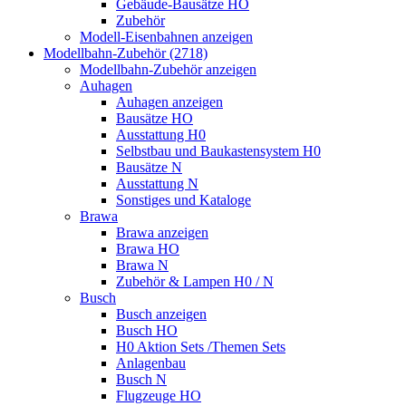
Gebäude-Bausätze HO
Zubehör
Modell-Eisenbahnen anzeigen
Modellbahn-Zubehör (2718)
Modellbahn-Zubehör anzeigen
Auhagen
Auhagen anzeigen
Bausätze HO
Ausstattung H0
Selbstbau und Baukastensystem H0
Bausätze N
Ausstattung N
Sonstiges und Kataloge
Brawa
Brawa anzeigen
Brawa HO
Brawa N
Zubehör & Lampen H0 / N
Busch
Busch anzeigen
Busch HO
H0 Aktion Sets /Themen Sets
Anlagenbau
Busch N
Flugzeuge HO