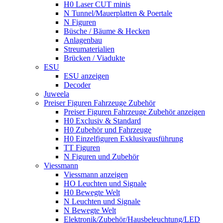
H0 Laser CUT minis
N Tunnel/Mauerplatten & Poertale
N Figuren
Büsche / Bäume & Hecken
Anlagenbau
Streumaterialien
Brücken / Viadukte
ESU
ESU anzeigen
Decoder
Juweela
Preiser Figuren Fahrzeuge Zubehör
Preiser Figuren Fahrzeuge Zubehör anzeigen
H0 Exclusiv & Standard
H0 Zubehör und Fahrzeuge
H0 Einzelfiguren Exklusivausführung
TT Figuren
N Figuren und Zubehör
Viessmann
Viessmann anzeigen
HO Leuchten und Signale
H0 Bewegte Welt
N Leuchten und Signale
N Bewegte Welt
Elektronik/Zubehör/Hausbeleuchtung/LED