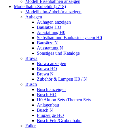
Modell-Eisenbahnen anzeigen
Modellbahn-Zubehör (2718)
Modellbahn-Zubehör anzeigen
Auhagen
Auhagen anzeigen
Bausätze HO
Ausstattung H0
Selbstbau und Baukastensystem H0
Bausätze N
Ausstattung N
Sonstiges und Kataloge
Brawa
Brawa anzeigen
Brawa HO
Brawa N
Zubehör & Lampen H0 / N
Busch
Busch anzeigen
Busch HO
H0 Aktion Sets /Themen Sets
Anlagenbau
Busch N
Flugzeuge HO
Busch Feld/Grubenbahn
Faller