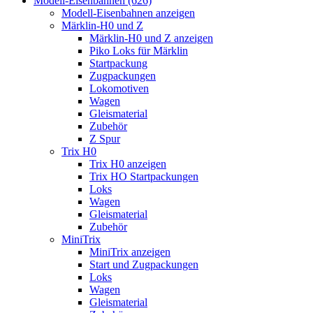
Modell-Eisenbahnen (626)
Modell-Eisenbahnen anzeigen
Märklin-H0 und Z
Märklin-H0 und Z anzeigen
Piko Loks für Märklin
Startpackung
Zugpackungen
Lokomotiven
Wagen
Gleismaterial
Zubehör
Z Spur
Trix H0
Trix H0 anzeigen
Trix HO Startpackungen
Loks
Wagen
Gleismaterial
Zubehör
MiniTrix
MiniTrix anzeigen
Start und Zugpackungen
Loks
Wagen
Gleismaterial