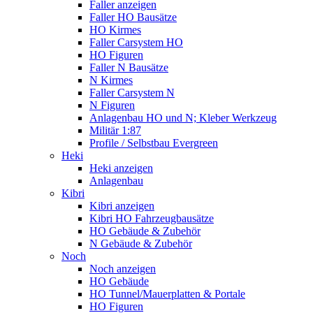
Faller anzeigen
Faller HO Bausätze
HO Kirmes
Faller Carsystem HO
HO Figuren
Faller N Bausätze
N Kirmes
Faller Carsystem N
N Figuren
Anlagenbau HO und N; Kleber Werkzeug
Militär 1:87
Profile / Selbstbau Evergreen
Heki
Heki anzeigen
Anlagenbau
Kibri
Kibri anzeigen
Kibri HO Fahrzeugbausätze
HO Gebäude & Zubehör
N Gebäude & Zubehör
Noch
Noch anzeigen
HO Gebäude
HO Tunnel/Mauerplatten & Portale
HO Figuren