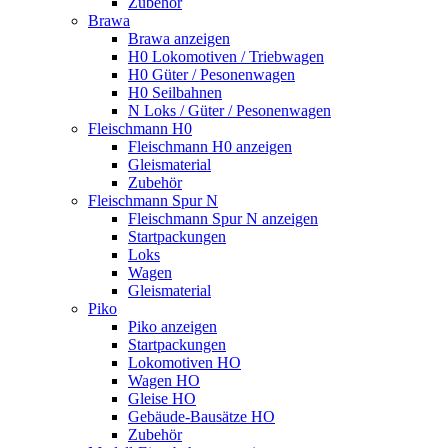
Zubehör
Brawa
Brawa anzeigen
H0 Lokomotiven / Triebwagen
H0 Güter / Pesonenwagen
H0 Seilbahnen
N Loks / Güter / Pesonenwagen
Fleischmann H0
Fleischmann H0 anzeigen
Gleismaterial
Zubehör
Fleischmann Spur N
Fleischmann Spur N anzeigen
Startpackungen
Loks
Wagen
Gleismaterial
Piko
Piko anzeigen
Startpackungen
Lokomotiven HO
Wagen HO
Gleise HO
Gebäude-Bausätze HO
Zubehör