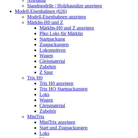
Artesania
Standmodelle / Holzbausätze anzeigen
Modell-Eisenbahnen (626)
Modell-Eisenbahnen anzeigen
Märklin-H0 und Z
Märklin-H0 und Z anzeigen
Piko Loks für Märklin
Startpackung
Zugpackungen
Lokomotiven
Wagen
Gleismaterial
Zubehör
Z Spur
Trix H0
Trix H0 anzeigen
Trix HO Startpackungen
Loks
Wagen
Gleismaterial
Zubehör
MiniTrix
MiniTrix anzeigen
Start und Zugpackungen
Loks