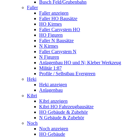
Busch Feld/Grubenbahn
Faller
Faller anzeigen
Faller HO Bausätze
HO Kirmes
Faller Carsystem HO
HO Figuren
Faller N Bausätze
N Kirmes
Faller Carsystem N
N Figuren
Anlagenbau HO und N; Kleber Werkzeug
Militär 1:87
Profile / Selbstbau Evergreen
Heki
Heki anzeigen
Anlagenbau
Kibri
Kibri anzeigen
Kibri HO Fahrzeugbausätze
HO Gebäude & Zubehör
N Gebäude & Zubehör
Noch
Noch anzeigen
HO Gebäude