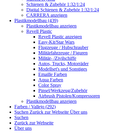
Schienen & Zubehör 1:32/1:24
Digital Schienen & Zubehör 1:32/1:24
CARRERA anzeigen
Plastikmodellbau (439)
Plastikmodellbau anzeigen
Revell Plastic
Revell Plastic anzeigen
Easy-Kit/Star Wars
Flugzeuge / Hubschrauber
Militärfahrzeuge / Figuren
Militär- /Zivilschiffe
Autos, Trucks, Motorräder
Modellset's und Sonstiges
Emaille Farben
Aqua Farben
Color Spray
Pinsel/Werkzeug/Zubehör
Airbrush Pistolen/Kompressoren
Plastikmodellbau anzeigen
Farben / Vallejo (292)
Suchen
Zurück zur Webseite
Über uns
Suchen
Zurück zur Webseite
Über uns