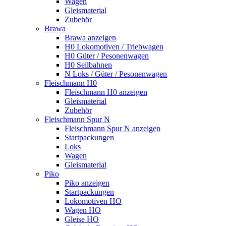
Wagen
Gleismaterial
Zubehör
Brawa
Brawa anzeigen
H0 Lokomotiven / Triebwagen
H0 Güter / Pesonenwagen
H0 Seilbahnen
N Loks / Güter / Pesonenwagen
Fleischmann H0
Fleischmann H0 anzeigen
Gleismaterial
Zubehör
Fleischmann Spur N
Fleischmann Spur N anzeigen
Startpackungen
Loks
Wagen
Gleismaterial
Piko
Piko anzeigen
Startpackungen
Lokomotiven HO
Wagen HO
Gleise HO