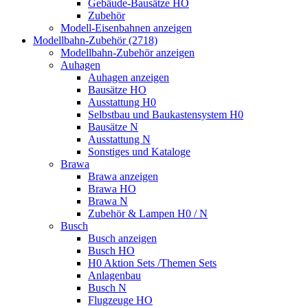
Gebäude-Bausätze HO
Zubehör
Modell-Eisenbahnen anzeigen
Modellbahn-Zubehör (2718)
Modellbahn-Zubehör anzeigen
Auhagen
Auhagen anzeigen
Bausätze HO
Ausstattung H0
Selbstbau und Baukastensystem H0
Bausätze N
Ausstattung N
Sonstiges und Kataloge
Brawa
Brawa anzeigen
Brawa HO
Brawa N
Zubehör & Lampen H0 / N
Busch
Busch anzeigen
Busch HO
H0 Aktion Sets /Themen Sets
Anlagenbau
Busch N
Flugzeuge HO