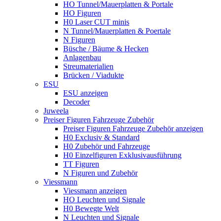
HO Tunnel/Mauerplatten & Portale
HO Figuren
H0 Laser CUT minis
N Tunnel/Mauerplatten & Poertale
N Figuren
Büsche / Bäume & Hecken
Anlagenbau
Streumaterialien
Brücken / Viadukte
ESU
ESU anzeigen
Decoder
Juweela
Preiser Figuren Fahrzeuge Zubehör
Preiser Figuren Fahrzeuge Zubehör anzeigen
H0 Exclusiv & Standard
H0 Zubehör und Fahrzeuge
H0 Einzelfiguren Exklusivausführung
TT Figuren
N Figuren und Zubehör
Viessmann
Viessmann anzeigen
HO Leuchten und Signale
H0 Bewegte Welt
N Leuchten und Signale