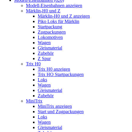
Modell-Eisenbahnen (626)
Modell-Eisenbahnen anzeigen
Märklin-H0 und Z
Märklin-H0 und Z anzeigen
Piko Loks für Märklin
Startpackung
Zugpackungen
Lokomotiven
Wagen
Gleismaterial
Zubehör
Z Spur
Trix H0
Trix H0 anzeigen
Trix HO Startpackungen
Loks
Wagen
Gleismaterial
Zubehör
MiniTrix
MiniTrix anzeigen
Start und Zugpackungen
Loks
Wagen
Gleismaterial