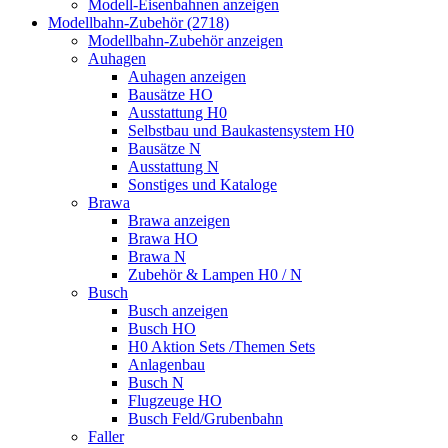
Modell-Eisenbahnen anzeigen
Modellbahn-Zubehör (2718)
Modellbahn-Zubehör anzeigen
Auhagen
Auhagen anzeigen
Bausätze HO
Ausstattung H0
Selbstbau und Baukastensystem H0
Bausätze N
Ausstattung N
Sonstiges und Kataloge
Brawa
Brawa anzeigen
Brawa HO
Brawa N
Zubehör & Lampen H0 / N
Busch
Busch anzeigen
Busch HO
H0 Aktion Sets /Themen Sets
Anlagenbau
Busch N
Flugzeuge HO
Busch Feld/Grubenbahn
Faller