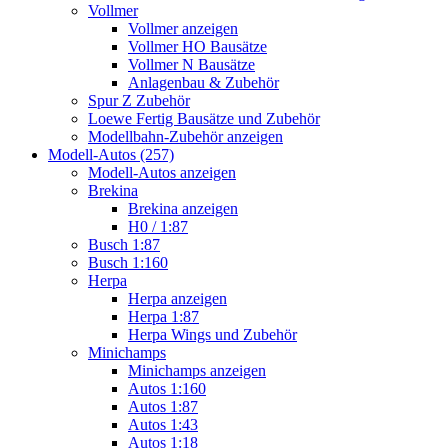
Vollmer
Vollmer anzeigen
Vollmer HO Bausätze
Vollmer N Bausätze
Anlagenbau & Zubehör
Spur Z Zubehör
Loewe Fertig Bausätze und Zubehör
Modellbahn-Zubehör anzeigen
Modell-Autos (257)
Modell-Autos anzeigen
Brekina
Brekina anzeigen
H0 / 1:87
Busch 1:87
Busch 1:160
Herpa
Herpa anzeigen
Herpa 1:87
Herpa Wings und Zubehör
Minichamps
Minichamps anzeigen
Autos 1:160
Autos 1:87
Autos 1:43
Autos 1:18