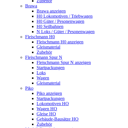
Zubehör
Brawa
Brawa anzeigen
H0 Lokomotiven / Triebwagen
H0 Güter / Pesonenwagen
H0 Seilbahnen
N Loks / Güter / Pesonenwagen
Fleischmann H0
Fleischmann H0 anzeigen
Gleismaterial
Zubehör
Fleischmann Spur N
Fleischmann Spur N anzeigen
Startpackungen
Loks
Wagen
Gleismaterial
Piko
Piko anzeigen
Startpackungen
Lokomotiven HO
Wagen HO
Gleise HO
Gebäude-Bausätze HO
Zubehör