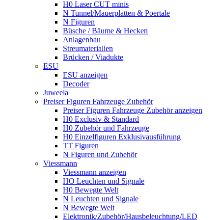
H0 Laser CUT minis
N Tunnel/Mauerplatten & Poertale
N Figuren
Büsche / Bäume & Hecken
Anlagenbau
Streumaterialien
Brücken / Viadukte
ESU
ESU anzeigen
Decoder
Juweela
Preiser Figuren Fahrzeuge Zubehör
Preiser Figuren Fahrzeuge Zubehör anzeigen
H0 Exclusiv & Standard
H0 Zubehör und Fahrzeuge
H0 Einzelfiguren Exklusivausführung
TT Figuren
N Figuren und Zubehör
Viessmann
Viessmann anzeigen
HO Leuchten und Signale
H0 Bewegte Welt
N Leuchten und Signale
N Bewegte Welt
Elektronik/Zubehör/Hausbeleuchtung/LED