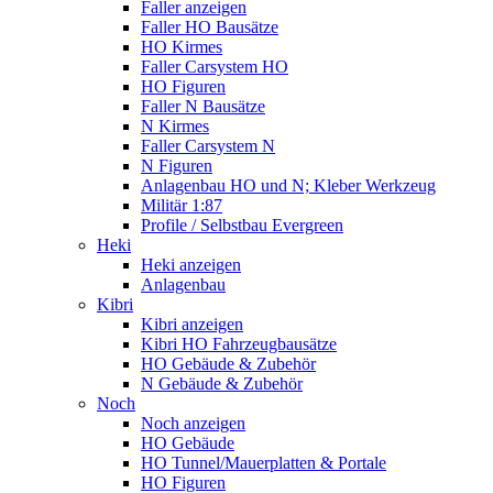
Faller anzeigen
Faller HO Bausätze
HO Kirmes
Faller Carsystem HO
HO Figuren
Faller N Bausätze
N Kirmes
Faller Carsystem N
N Figuren
Anlagenbau HO und N; Kleber Werkzeug
Militär 1:87
Profile / Selbstbau Evergreen
Heki
Heki anzeigen
Anlagenbau
Kibri
Kibri anzeigen
Kibri HO Fahrzeugbausätze
HO Gebäude & Zubehör
N Gebäude & Zubehör
Noch
Noch anzeigen
HO Gebäude
HO Tunnel/Mauerplatten & Portale
HO Figuren