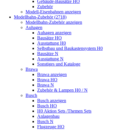
Gebäude-Bausätze HO
Zubehör
Modell-Eisenbahnen anzeigen
Modellbahn-Zubehör (2718)
Modellbahn-Zubehör anzeigen
Auhagen
Auhagen anzeigen
Bausätze HO
Ausstattung H0
Selbstbau und Baukastensystem H0
Bausätze N
Ausstattung N
Sonstiges und Kataloge
Brawa
Brawa anzeigen
Brawa HO
Brawa N
Zubehör & Lampen H0 / N
Busch
Busch anzeigen
Busch HO
H0 Aktion Sets /Themen Sets
Anlagenbau
Busch N
Flugzeuge HO