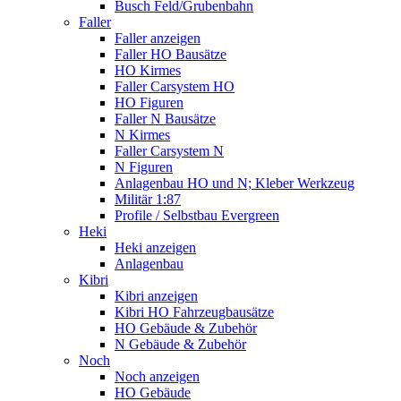
Busch Feld/Grubenbahn
Faller
Faller anzeigen
Faller HO Bausätze
HO Kirmes
Faller Carsystem HO
HO Figuren
Faller N Bausätze
N Kirmes
Faller Carsystem N
N Figuren
Anlagenbau HO und N; Kleber Werkzeug
Militär 1:87
Profile / Selbstbau Evergreen
Heki
Heki anzeigen
Anlagenbau
Kibri
Kibri anzeigen
Kibri HO Fahrzeugbausätze
HO Gebäude & Zubehör
N Gebäude & Zubehör
Noch
Noch anzeigen
HO Gebäude