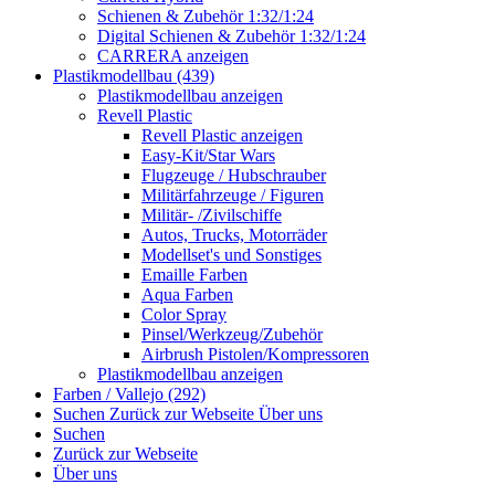
Schienen & Zubehör 1:32/1:24
Digital Schienen & Zubehör 1:32/1:24
CARRERA anzeigen
Plastikmodellbau (439)
Plastikmodellbau anzeigen
Revell Plastic
Revell Plastic anzeigen
Easy-Kit/Star Wars
Flugzeuge / Hubschrauber
Militärfahrzeuge / Figuren
Militär- /Zivilschiffe
Autos, Trucks, Motorräder
Modellset's und Sonstiges
Emaille Farben
Aqua Farben
Color Spray
Pinsel/Werkzeug/Zubehör
Airbrush Pistolen/Kompressoren
Plastikmodellbau anzeigen
Farben / Vallejo (292)
Suchen
Zurück zur Webseite
Über uns
Suchen
Zurück zur Webseite
Über uns