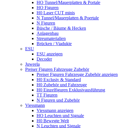
HO Tunnel/Mauerplatten & Portale
HO Figuren
H0 Laser CUT minis
N Tunnel/Mauerplatten & Poertale
N Figuren
Büsche / Bäume & Hecken
Anlagenbau
Streumaterialien
Brücken / Viadukte
ESU
ESU anzeigen
Decoder
Juweela
Preiser Figuren Fahrzeuge Zubehör
Preiser Figuren Fahrzeuge Zubehör anzeigen
H0 Exclusiv & Standard
H0 Zubehör und Fahrzeuge
H0 Einzelfiguren Exklusivausführung
TT Figuren
N Figuren und Zubehör
Viessmann
Viessmann anzeigen
HO Leuchten und Signale
H0 Bewegte Welt
N Leuchten und Signale