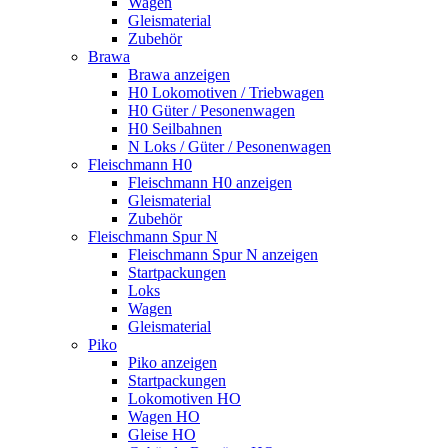
Wagen
Gleismaterial
Zubehör
Brawa
Brawa anzeigen
H0 Lokomotiven / Triebwagen
H0 Güter / Pesonenwagen
H0 Seilbahnen
N Loks / Güter / Pesonenwagen
Fleischmann H0
Fleischmann H0 anzeigen
Gleismaterial
Zubehör
Fleischmann Spur N
Fleischmann Spur N anzeigen
Startpackungen
Loks
Wagen
Gleismaterial
Piko
Piko anzeigen
Startpackungen
Lokomotiven HO
Wagen HO
Gleise HO